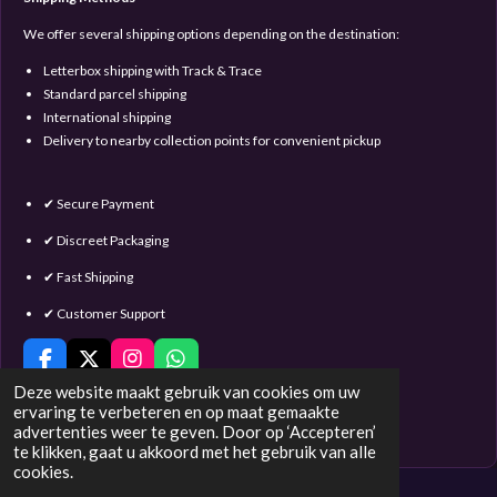
We offer several shipping options depending on the destination:
Letterbox shipping with Track & Trace
Standard parcel shipping
International shipping
Delivery to nearby collection points for convenient pickup
✔ Secure Payment
✔ Discreet Packaging
✔ Fast Shipping
✔ Customer Support
F
X
I
W
a
n
h
Deze website maakt gebruik van cookies om uw
c
s
a
ervaring te verbeteren en op maat gemaakte
e
t
t
advertenties weer te geven. Door op ‘Accepteren’
© 2016 - 2023 Satin & Lace
b
a
s
te klikken, gaat u akkoord met het gebruik van alle
o
g
A
cookies.
o
r
p