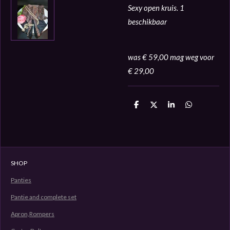
Sexy open kruis. 1
beschikbaar
was € 59,00 mag weg voor
€ 29,00
D
D
S
D
e
e
h
e
l
e
a
l
e
l
r
e
n
e
n
SHOP
Panties
Pantie and complete set
Apron,Rompers