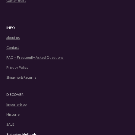
Garter Belts
INFO
about us
Contact
FAQ – Frequently Asked Questions
Privacy Policy
Shipping & Returns
DISCOVER
lingerie-blog
Historie
SALE
Shipping Methods