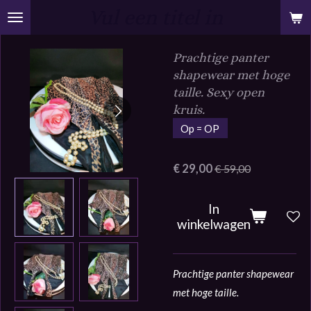
Vul een titel in
Ga
direct
naar
Prachtige panter
de
shapewear met hoge
hoofdinhoud
taille. Sexy open
kruis.
Op = OP
€ 29,00
€ 59,00
In
winkelwagen
Prachtige panter shapewear
met hoge taille.